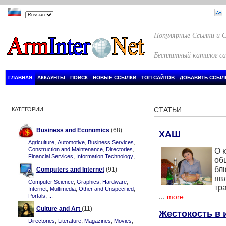
-
-
Популярные Ссылки и 
Бесплатный каталог с
ГЛАВНАЯ
АККАУНТЫ
ПОИСК
НОВЫЕ ССЫЛКИ
ТОП САЙТОВ
ДОБАВИТЬ ССЫЛ
СТАТЬИ
КАТЕГОРИИ
Business and Economics
(68)
ХАШ
,
,
,
Agriculture
Automotive
Business Services
,
,
Construction and Maintenance
Directories
О 
,
,
Financial Services
Information Technology
...
об
бл
Computers and Internet
(91)
яв
,
,
,
Computer Science
Graphics
Hardware
тр
,
,
,
Internet
Multimedia
Other and Unspecified
,
...
Portals
...
more...
Culture and Art
(11)
Жестокость в 
,
,
,
,
Directories
Literature
Magazines
Movies