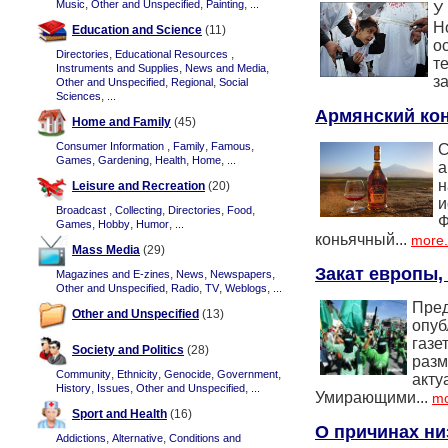
,
,
,
Music
Other and Unspecified
Painting
...
У
Н
Education and Science
(11)
о
,
,
Directories
Educational Resources
т
,
,
Instruments and Supplies
News and Media
з
,
,
Other and Unspecified
Regional
Social
,
Sciences
...
Армянский ко
Home and Family
(45)
,
,
,
Consumer Information
Family
Famous
С
,
,
,
,
Games
Gardening
Health
Home
...
а
н
Leisure and Recreation
(20)
и
,
,
,
,
Broadcast
Collecting
Directories
Food
Ф
,
,
,
Games
Hobby
Humor
...
коньячный...
more.
Mass Media
(29)
Закат европы
,
,
,
Magazines and E-zines
News
Newspapers
,
,
,
,
Other and Unspecified
Radio
TV
Weblogs
...
Пред
Other and Unspecified
(13)
опуб
газе
Society and Politics
(28)
разм
,
,
,
,
Community
Ethnicity
Genocide
Government
акту
,
,
,
History
Issues
Other and Unspecified
...
Умирающими...
mo
Sport and Health
(16)
О причинах ни
,
,
Addictions
Alternative
Conditions and