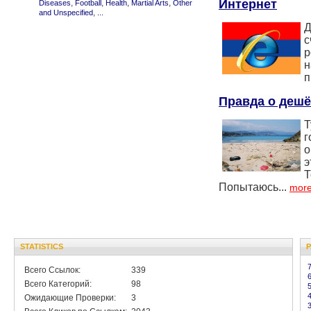
Интернет
,
,
,
,
Diseases
Football
Health
Martial Arts
Other
,
and Unspecified
...
Д
с
р
н
п
Правда о дешё
Т
г
о
э
Т
Попытаюсь...
more
STATISTICS
Всего Ссылок:
339
Всего Категорий:
98
Ожидающие Проверки:
3